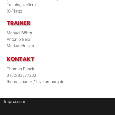
Trainingszeiten)
(C-Platz)
TRAINER
Manuel Böhm
Antonio Gelo
Markus Huszar
KONTAKT
Thomas Panek
0152/03677233
thomas.panek@tsv-kornburg.de
Impressum