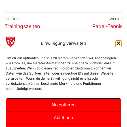
Beitragsnavigation
ZURÜCK
WEITER
Vorheriger
Nächster
Trainingszeiten
Padel-Tennis
Beitrag:
Beitrag:
Tischtennis
Einwilligung verwalten
Impressum
Um dir ein optimales Erlebnis zu bieten, verwenden wir Technologien
wie Cookies, um Geräteinformationen zu speichern und/oder darauf
zuzugreifen. Wenn du diesen Technologien zustimmst, können wir
Daten wie das Surfverhalten oder eindeutige IDs auf dieser Website
verarbeiten. Wenn du deine Einwillligung nicht erteilst oder
Cookie-Richtlinie (EU)
zurückziehst, können bestimmte Merkmale und Funktionen
beeinträchtigt werden.
Akzeptieren
Datenschutz
Ablehnen