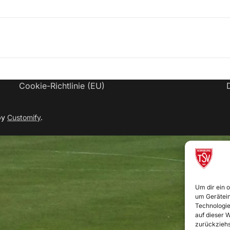
Cookie-Richtlinie (EU)
by
Customify
.
Um dir ein 
um Gerätein
Technologie
auf dieser W
zurückziehs